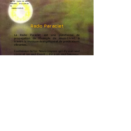
de soi. Contre de telles
attitudes, il n’y a pas de
loi.
Galates 5:22-23
Radio Paraclet
La Radio Paraclet est une plateforme de
propagation de l’Évangile de Jésus-Christ, à
travers la musique évangélique et de prédications
vibrantes.
Confession de foi : Nous croyons qu’« Il y a un seul
corps et un seul Esprit … il y a un seul Seigneur,
une seule foi, un seul baptême, un seul Dieu et
Père de tous … ». (Éphésiens 4 :4-
6)Mission : La Radio Paraclet est une station non-
commerciale, ayant pour mission la propagation
de l’évangile à travers le monde par des messages
évangéliques.
Philosophie : A Radio Paraclet, nous priorisons
avant tout : la prédication, la prière,
l’évangélisation, l’adoration, la louange et la
formation.
Que le Seigneur soit avec
vous!