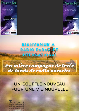
BIENVENUE A
RADIO PARACLET
INTERNATIONAL
UN SOUFFLE NOUVEAU
POUR UNE VIE NOUVELLE
Mais le fruit de
l'Esprit,c'est l'amour, la
joie, la paix, la patience, la
bonté, la bienveillance, la
foi, la douceur, la maîtrise